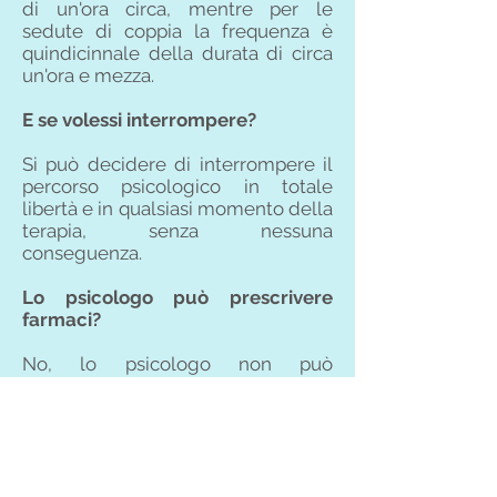
di un'ora circa, mentre per le
sedute di coppia la frequenza è
quindicinnale della durata di circa
un'ora e mezza.
E se volessi interrompere?
Si può decidere di interrompere il
percorso psicologico in totale
libertà e in qualsiasi momento della
terapia, senza nessuna
conseguenza.
Lo psicologo può prescrivere
farmaci?
No, lo psicologo non può
prescrivere farmarci in quanto non
è un medico. Può, nell'eventualità,
collaborare con altri professionisti,
tra cui medici, psichiatri, educatori
ecc.