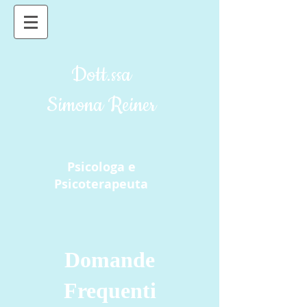
Dott.ssa
Simona Reiner
Psicologa e
Psicoterapeuta
Domande
Frequenti